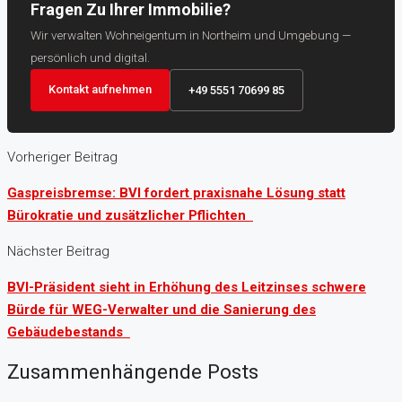
Fragen Zu Ihrer Immobilie?
Wir verwalten Wohneigentum in Northeim und Umgebung —
persönlich und digital.
Kontakt aufnehmen
+49 5551 70699 85
Vorheriger Beitrag
Gaspreisbremse: BVI fordert praxisnahe Lösung statt
Bürokratie und zusätzlicher Pflichten
Nächster Beitrag
BVI-Präsident sieht in Erhöhung des Leitzinses schwere
Bürde für WEG-Verwalter und die Sanierung des
Gebäudebestands
Zusammenhängende Posts