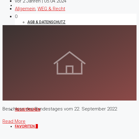
vor 2 Jahren | 05.04.2024
RECHTLICHES
Allgemein
,
WEG & Recht
0
AGB & DATENSCHUTZ
IMPRESSUM
COOKIE & NUTZUNGEN
SERVICE-PORTAL
ANMELDUNG
Beschluss des Bundestages vom 22. September 2022
REGISTRIEREN
Read More
FAVORITEN
0