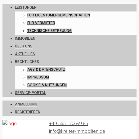
LEISTUNGEN
FÜR EIGENTÜMERGEMEINSCHAFTEN
FÜR VERMIETER
TECHNISCHE BETREUUNG
IMMOBILIEN
ÜBER UNS
AKTUELLES
RECHTLICHES
AGB & DATENSCHUTZ
IMPRESSUM
COOKIE & NUTZUNGEN
SERVICE-PORTAL
ANMELDUNG
REGISTRIEREN
+49 5551 70699 85
info@kreiter-immobilien.de