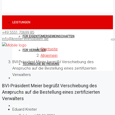
LEISTUNGEN
+49 5551 70699 85
FÜR EIGENTÜMERGEMEINSCHAFTEN
info@kreiter-immobilien.de
Startseite
FÜR VERMIETER
Allgemein
BVI-Präsident Meier begrüßt Verschiebung des
TECHNISCHE BETREUUNG
Anspruchs auf die Bestellung eines zertifizierten
Verwalters
IMMOBILIEN
BVI-Präsident Meier begrüßt Verschiebung des
Anspruchs auf die Bestellung eines zertifizierten
ÜBER UNS
Verwalters
AKTUELLES
Eduard Kreiter