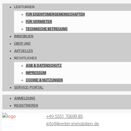
LEISTUNGEN
FÜR EIGENTÜMERGEMEINSCHAFTEN
FÜR VERMIETER
TECHNISCHE BETREUUNG
IMMOBILIEN
ÜBER UNS
AKTUELLES
RECHTLICHES
AGB & DATENSCHUTZ
IMPRESSUM
COOKIE & NUTZUNGEN
SERVICE-PORTAL
ANMELDUNG
REGISTRIEREN
+49 5551 70699 85
info@kreiter-immobilien.de