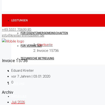
LEISTUNGEN
+49 5551 70699 85
FÜR EIGENTÜMERGEMEINSCHAFTEN
info@kreiter-immobilien.de
Startseite
FÜR VERMIETER
Invoice 15736
TECHNISCHE BETREUUNG
Invoice 15736
Eduard Kreiter
IMMOBILIEN
vor 7 Jahren | 03.01.2020
0
ÜBER UNS
Archiv
AKTUELLES
Juli 2026