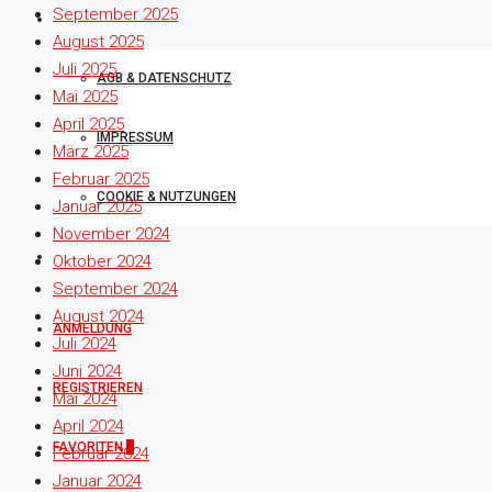
September 2025
RECHTLICHES
August 2025
Juli 2025
AGB & DATENSCHUTZ
Mai 2025
April 2025
IMPRESSUM
März 2025
Februar 2025
COOKIE & NUTZUNGEN
Januar 2025
November 2024
SERVICE-PORTAL
Oktober 2024
September 2024
August 2024
ANMELDUNG
Juli 2024
Juni 2024
REGISTRIEREN
Mai 2024
April 2024
FAVORITEN
0
Februar 2024
Januar 2024