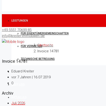
LEISTUNGEN
+49 5551 70699 85
FÜR EIGENTÜMERGEMEINSCHAFTEN
info@kreiter-immobilien.de
Startseite
FÜR VERMIETER
Invoice 14781
TECHNISCHE BETREUUNG
Invoice 14781
Eduard Kreiter
IMMOBILIEN
vor 7 Jahren | 16.07.2019
0
ÜBER UNS
Archiv
AKTUELLES
Juli 2026