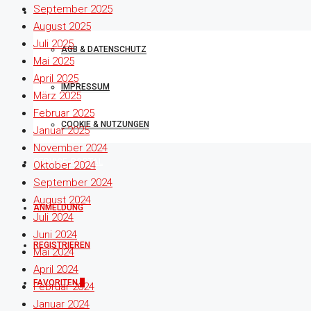
September 2025
RECHTLICHES
August 2025
Juli 2025
AGB & DATENSCHUTZ
Mai 2025
April 2025
IMPRESSUM
März 2025
Februar 2025
COOKIE & NUTZUNGEN
Januar 2025
November 2024
SERVICE-PORTAL
Oktober 2024
September 2024
August 2024
ANMELDUNG
Juli 2024
Juni 2024
REGISTRIEREN
Mai 2024
April 2024
FAVORITEN
0
Februar 2024
Januar 2024