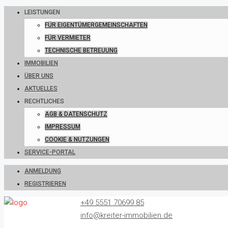
LEISTUNGEN
FÜR EIGENTÜMERGEMEINSCHAFTEN
FÜR VERMIETER
TECHNISCHE BETREUUNG
IMMOBILIEN
ÜBER UNS
AKTUELLES
RECHTLICHES
AGB & DATENSCHUTZ
IMPRESSUM
COOKIE & NUTZUNGEN
SERVICE-PORTAL
ANMELDUNG
REGISTRIEREN
+49 5551 70699 85
info@kreiter-immobilien.de