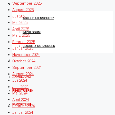
September 2025
RECHTLICHES
August 2025
Juli 2025
AGB & DATENSCHUTZ
Mai 2025
April 2025
IMPRESSUM
März 2025
Februar 2025
COOKIE & NUTZUNGEN
Januar 2025
November 2024
SERVICE-PORTAL
Oktober 2024
September 2024
August 2024
ANMELDUNG
Juli 2024
Juni 2024
REGISTRIEREN
Mai 2024
April 2024
FAVORITEN
0
Februar 2024
Januar 2024