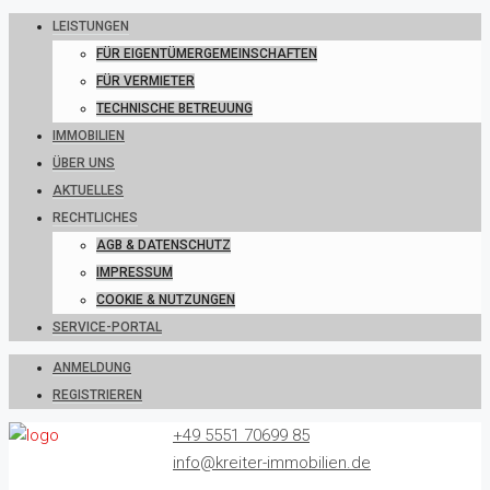
LEISTUNGEN
FÜR EIGENTÜMERGEMEINSCHAFTEN
FÜR VERMIETER
TECHNISCHE BETREUUNG
IMMOBILIEN
ÜBER UNS
AKTUELLES
RECHTLICHES
AGB & DATENSCHUTZ
IMPRESSUM
COOKIE & NUTZUNGEN
SERVICE-PORTAL
ANMELDUNG
REGISTRIEREN
+49 5551 70699 85
info@kreiter-immobilien.de