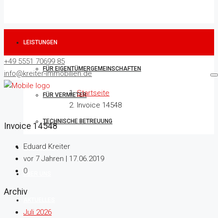
LEISTUNGEN
+49 5551 70699 85
FÜR EIGENTÜMERGEMEINSCHAFTEN
info@kreiter-immobilien.de
Startseite
FÜR VERMIETER
Invoice 14548
TECHNISCHE BETREUUNG
Invoice 14548
Eduard Kreiter
IMMOBILIEN
vor 7 Jahren | 17.06.2019
0
ÜBER UNS
Archiv
AKTUELLES
Juli 2026