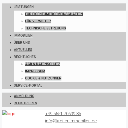
LEISTUNGEN
FÜR EIGENTÜMERGEMEINSCHAFTEN
FÜR VERMIETER
TECHNISCHE BETREUUNG
IMMOBILIEN
ÜBER UNS
AKTUELLES
RECHTLICHES
AGB & DATENSCHUTZ
IMPRESSUM
COOKIE & NUTZUNGEN
SERVICE-PORTAL
ANMELDUNG
REGISTRIEREN
+49 5551 70699 85
info@kreiter-immobilien.de