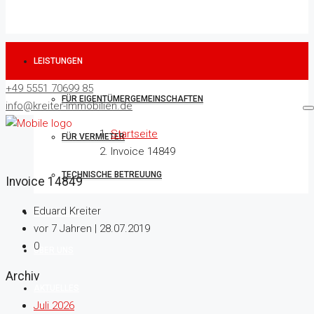
LEISTUNGEN
+49 5551 70699 85
FÜR EIGENTÜMERGEMEINSCHAFTEN
info@kreiter-immobilien.de
Startseite
FÜR VERMIETER
Invoice 14849
TECHNISCHE BETREUUNG
Invoice 14849
Eduard Kreiter
IMMOBILIEN
vor 7 Jahren | 28.07.2019
0
ÜBER UNS
Archiv
AKTUELLES
Juli 2026