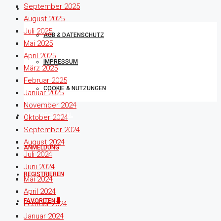
September 2025
RECHTLICHES
August 2025
Juli 2025
AGB & DATENSCHUTZ
Mai 2025
April 2025
IMPRESSUM
März 2025
Februar 2025
COOKIE & NUTZUNGEN
Januar 2025
November 2024
SERVICE-PORTAL
Oktober 2024
September 2024
August 2024
ANMELDUNG
Juli 2024
Juni 2024
REGISTRIEREN
Mai 2024
April 2024
FAVORITEN
0
Februar 2024
Januar 2024