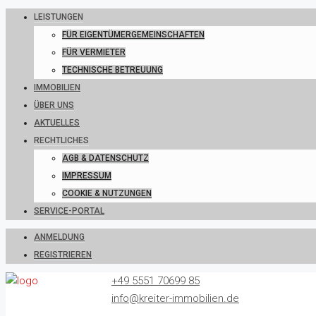
LEISTUNGEN
FÜR EIGENTÜMERGEMEINSCHAFTEN
FÜR VERMIETER
TECHNISCHE BETREUUNG
IMMOBILIEN
ÜBER UNS
AKTUELLES
RECHTLICHES
AGB & DATENSCHUTZ
IMPRESSUM
COOKIE & NUTZUNGEN
SERVICE-PORTAL
ANMELDUNG
REGISTRIEREN
+49 5551 70699 85
info@kreiter-immobilien.de