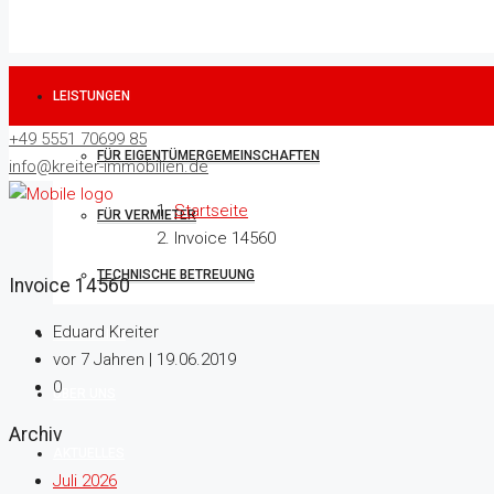
LEISTUNGEN
+49 5551 70699 85
FÜR EIGENTÜMERGEMEINSCHAFTEN
info@kreiter-immobilien.de
Startseite
FÜR VERMIETER
Invoice 14560
TECHNISCHE BETREUUNG
Invoice 14560
Eduard Kreiter
IMMOBILIEN
vor 7 Jahren | 19.06.2019
0
ÜBER UNS
Archiv
AKTUELLES
Juli 2026