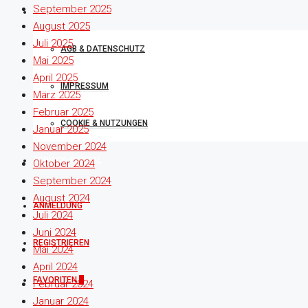
September 2025
RECHTLICHES
August 2025
Juli 2025
AGB & DATENSCHUTZ
Mai 2025
April 2025
IMPRESSUM
März 2025
Februar 2025
COOKIE & NUTZUNGEN
Januar 2025
November 2024
SERVICE-PORTAL
Oktober 2024
September 2024
August 2024
ANMELDUNG
Juli 2024
Juni 2024
REGISTRIEREN
Mai 2024
April 2024
FAVORITEN
0
Februar 2024
Januar 2024