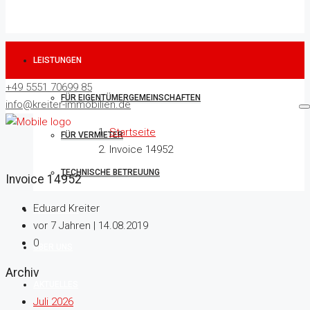
LEISTUNGEN
+49 5551 70699 85
FÜR EIGENTÜMERGEMEINSCHAFTEN
info@kreiter-immobilien.de
Startseite
FÜR VERMIETER
Invoice 14952
TECHNISCHE BETREUUNG
Invoice 14952
Eduard Kreiter
IMMOBILIEN
vor 7 Jahren | 14.08.2019
0
ÜBER UNS
Archiv
AKTUELLES
Juli 2026