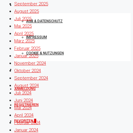
September 2025
RECHTLICHES
August 2025
Juli 2025
AGB & DATENSCHUTZ
Mai 2025
April 2025
IMPRESSUM
März 2025
Februar 2025
COOKIE & NUTZUNGEN
Januar 2025
November 2024
SERVICE-PORTAL
Oktober 2024
September 2024
August 2024
ANMELDUNG
Juli 2024
Juni 2024
REGISTRIEREN
Mai 2024
April 2024
FAVORITEN
0
Februar 2024
Januar 2024