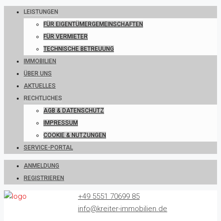
LEISTUNGEN
FÜR EIGENTÜMERGEMEINSCHAFTEN
FÜR VERMIETER
TECHNISCHE BETREUUNG
IMMOBILIEN
ÜBER UNS
AKTUELLES
RECHTLICHES
AGB & DATENSCHUTZ
IMPRESSUM
COOKIE & NUTZUNGEN
SERVICE-PORTAL
ANMELDUNG
REGISTRIEREN
+49 5551 70699 85
info@kreiter-immobilien.de