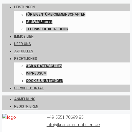
LEISTUNGEN
FÜR EIGENTÜMERGEMEINSCHAFTEN
FÜR VERMIETER
TECHNISCHE BETREUUNG
IMMOBILIEN
ÜBER UNS
AKTUELLES
RECHTLICHES
AGB & DATENSCHUTZ
IMPRESSUM
COOKIE & NUTZUNGEN
SERVICE-PORTAL
ANMELDUNG
REGISTRIEREN
+49 5551 70699 85
info@kreiter-immobilien.de