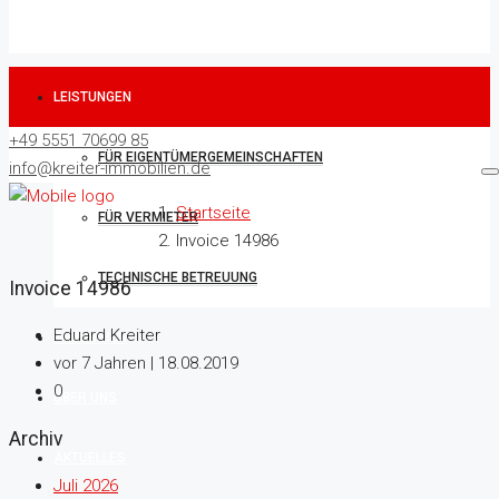
LEISTUNGEN
+49 5551 70699 85
FÜR EIGENTÜMERGEMEINSCHAFTEN
info@kreiter-immobilien.de
Startseite
FÜR VERMIETER
Invoice 14986
TECHNISCHE BETREUUNG
Invoice 14986
Eduard Kreiter
IMMOBILIEN
vor 7 Jahren | 18.08.2019
0
ÜBER UNS
Archiv
AKTUELLES
Juli 2026