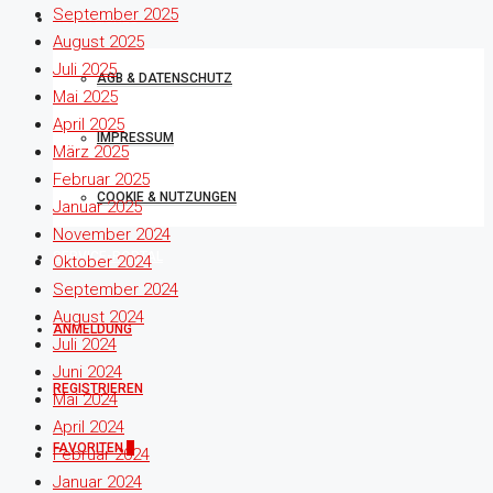
September 2025
RECHTLICHES
August 2025
Juli 2025
AGB & DATENSCHUTZ
Mai 2025
April 2025
IMPRESSUM
März 2025
Februar 2025
COOKIE & NUTZUNGEN
Januar 2025
November 2024
SERVICE-PORTAL
Oktober 2024
September 2024
August 2024
ANMELDUNG
Juli 2024
Juni 2024
REGISTRIEREN
Mai 2024
April 2024
FAVORITEN
0
Februar 2024
Januar 2024