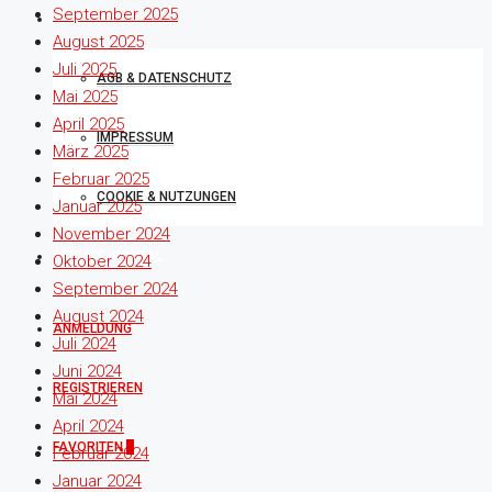
September 2025
RECHTLICHES
August 2025
Juli 2025
AGB & DATENSCHUTZ
Mai 2025
April 2025
IMPRESSUM
März 2025
Februar 2025
COOKIE & NUTZUNGEN
Januar 2025
November 2024
SERVICE-PORTAL
Oktober 2024
September 2024
August 2024
ANMELDUNG
Juli 2024
Juni 2024
REGISTRIEREN
Mai 2024
April 2024
FAVORITEN
0
Februar 2024
Januar 2024