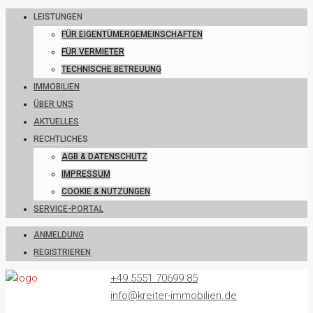
LEISTUNGEN
FÜR EIGENTÜMERGEMEINSCHAFTEN
FÜR VERMIETER
TECHNISCHE BETREUUNG
IMMOBILIEN
ÜBER UNS
AKTUELLES
RECHTLICHES
AGB & DATENSCHUTZ
IMPRESSUM
COOKIE & NUTZUNGEN
SERVICE-PORTAL
ANMELDUNG
REGISTRIEREN
+49 5551 70699 85
info@kreiter-immobilien.de