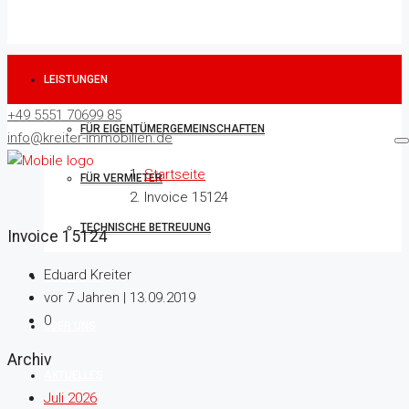
LEISTUNGEN
+49 5551 70699 85
FÜR EIGENTÜMERGEMEINSCHAFTEN
info@kreiter-immobilien.de
Startseite
FÜR VERMIETER
Invoice 15124
TECHNISCHE BETREUUNG
Invoice 15124
Eduard Kreiter
IMMOBILIEN
vor 7 Jahren | 13.09.2019
0
ÜBER UNS
Archiv
AKTUELLES
Juli 2026