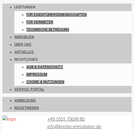
LEISTUNGEN
FÜR EIGENTÜMERGEMEINSCHAFTEN
FÜR VERMIETER
TECHNISCHE BETREUUNG
IMMOBILIEN
ÜBER UNS
AKTUELLES
RECHTLICHES
AGB & DATENSCHUTZ
IMPRESSUM
COOKIE & NUTZUNGEN
SERVICE-PORTAL
ANMELDUNG
REGISTRIEREN
+49 5551 70699 85
info@kreiter-immobilien.de