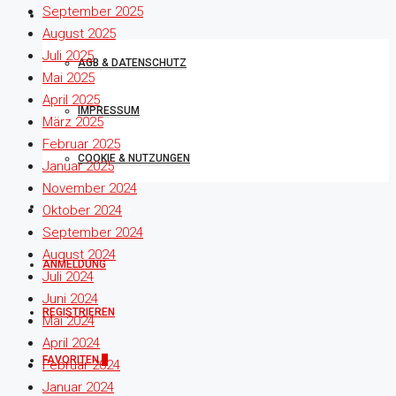
September 2025
RECHTLICHES
August 2025
Juli 2025
AGB & DATENSCHUTZ
Mai 2025
April 2025
IMPRESSUM
März 2025
Februar 2025
COOKIE & NUTZUNGEN
Januar 2025
November 2024
SERVICE-PORTAL
Oktober 2024
September 2024
August 2024
ANMELDUNG
Juli 2024
Juni 2024
REGISTRIEREN
Mai 2024
April 2024
FAVORITEN
0
Februar 2024
Januar 2024