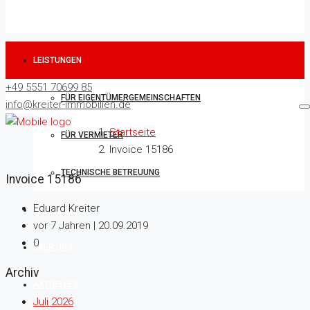
LEISTUNGEN
+49 5551 70699 85
FÜR EIGENTÜMERGEMEINSCHAFTEN
info@kreiter-immobilien.de
Startseite
FÜR VERMIETER
Invoice 15186
TECHNISCHE BETREUUNG
Invoice 15186
Eduard Kreiter
IMMOBILIEN
vor 7 Jahren | 20.09.2019
0
ÜBER UNS
Archiv
AKTUELLES
Juli 2026