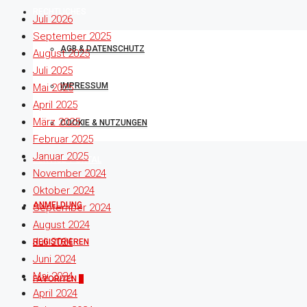
RECHTLICHES
Juli 2026
September 2025
AGB & DATENSCHUTZ
August 2025
Juli 2025
IMPRESSUM
Mai 2025
April 2025
März 2025
COOKIE & NUTZUNGEN
Februar 2025
Januar 2025
SERVICE-PORTAL
November 2024
Oktober 2024
ANMELDUNG
September 2024
August 2024
Juli 2024
REGISTRIEREN
Juni 2024
Mai 2024
FAVORITEN
0
April 2024