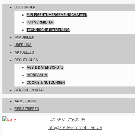
LEISTUNGEN
FÜR EIGENTÜMERGEMEINSCHAFTEN
FÜR VERMIETER
TECHNISCHE BETREUUNG
IMMOBILIEN
ÜBER UNS
AKTUELLES
RECHTLICHES
AGB & DATENSCHUTZ
IMPRESSUM
COOKIE & NUTZUNGEN
SERVICE-PORTAL
ANMELDUNG
REGISTRIEREN
+49 5551 70699 85
info@kreiter-immobilien.de