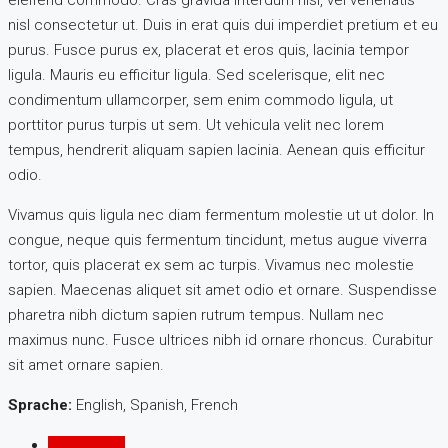
nisl consectetur ut. Duis in erat quis dui imperdiet pretium et eu
purus. Fusce purus ex, placerat et eros quis, lacinia tempor
ligula. Mauris eu efficitur ligula. Sed scelerisque, elit nec
condimentum ullamcorper, sem enim commodo ligula, ut
porttitor purus turpis ut sem. Ut vehicula velit nec lorem
tempus, hendrerit aliquam sapien lacinia. Aenean quis efficitur
odio.
Vivamus quis ligula nec diam fermentum molestie ut ut dolor. In
congue, neque quis fermentum tincidunt, metus augue viverra
tortor, quis placerat ex sem ac turpis. Vivamus nec molestie
sapien. Maecenas aliquet sit amet odio et ornare. Suspendisse
pharetra nibh dictum sapien rutrum tempus. Nullam nec
maximus nunc. Fusce ultrices nibh id ornare rhoncus. Curabitur
sit amet ornare sapien.
Sprache:
English, Spanish, French
Einträge (0)