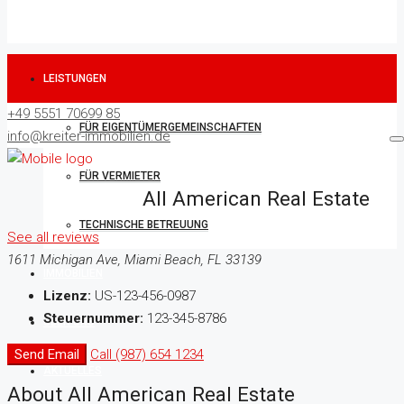
LEISTUNGEN
+49 5551 70699 85
FÜR EIGENTÜMERGEMEINSCHAFTEN
info@kreiter-immobilien.de
FÜR VERMIETER
All American Real Estate
TECHNISCHE BETREUUNG
See all reviews
1611 Michigan Ave, Miami Beach, FL 33139
IMMOBILIEN
Lizenz:
US-123-456-0987
Steuernummer:
123-345-8786
ÜBER UNS
Send Email
Call
(987) 654 1234
AKTUELLES
About All American Real Estate