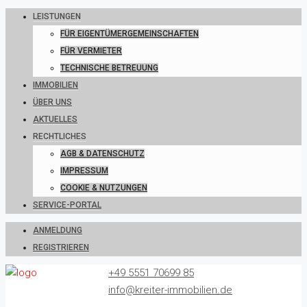
LEISTUNGEN
FÜR EIGENTÜMERGEMEINSCHAFTEN
FÜR VERMIETER
TECHNISCHE BETREUUNG
IMMOBILIEN
ÜBER UNS
AKTUELLES
RECHTLICHES
AGB & DATENSCHUTZ
IMPRESSUM
COOKIE & NUTZUNGEN
SERVICE-PORTAL
ANMELDUNG
REGISTRIEREN
+49 5551 70699 85
info@kreiter-immobilien.de