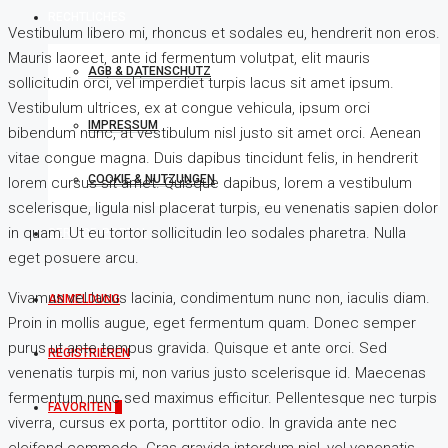
RECHTLICHES
Vestibulum libero mi, rhoncus et sodales eu, hendrerit non eros.
Mauris laoreet, ante id fermentum volutpat, elit mauris
AGB & DATENSCHUTZ
sollicitudin orci, vel imperdiet turpis lacus sit amet ipsum.
Vestibulum ultrices, ex at congue vehicula, ipsum orci
IMPRESSUM
bibendum nunc, at vestibulum nisl justo sit amet orci. Aenean
vitae congue magna. Duis dapibus tincidunt felis, in hendrerit
COOKIE & NUTZUNGEN
lorem cursus sit amet. Quisque dapibus, lorem a vestibulum
scelerisque, ligula nisl placerat turpis, eu venenatis sapien dolor
in quam. Ut eu tortor sollicitudin leo sodales pharetra. Nulla
SERVICE-PORTAL
eget posuere arcu.
Vivamus vel lacus lacinia, condimentum nunc non, iaculis diam.
ANMELDUNG
Proin in mollis augue, eget fermentum quam. Donec semper
purus ut ante tempus gravida. Quisque et ante orci. Sed
REGISTRIEREN
venenatis turpis mi, non varius justo scelerisque id. Maecenas
fermentum nunc sed maximus efficitur. Pellentesque nec turpis
FAVORITEN
0
viverra, cursus ex porta, porttitor odio. In gravida ante nec
eleifend commodo. Cras gravida interdum nisl, vel venenatis