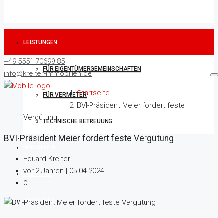
LEISTUNGEN
+49 5551 70699 85
FÜR EIGENTÜMERGEMEINSCHAFTEN
info@kreiter-immobilien.de
Startseite
FÜR VERMIETER
BVI-Präsident Meier fordert feste
Vergütung
TECHNISCHE BETREUUNG
BVI-Präsident Meier fordert feste Vergütung
IMMOBILIEN
Eduard Kreiter
vor 2 Jahren | 05.04.2024
ÜBER UNS
0
AKTUELLES