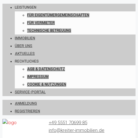
LEISTUNGEN
FÜR EIGENTÜMERGEMEINSCHAFTEN
FÜR VERMIETER
TECHNISCHE BETREUUNG
IMMOBILIEN
ÜBER UNS
AKTUELLES
RECHTLICHES
AGB & DATENSCHUTZ
IMPRESSUM
COOKIE & NUTZUNGEN
SERVICE-PORTAL
ANMELDUNG
REGISTRIEREN
+49 5551 70699 85
info@kreiter-immobilien.de